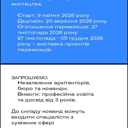
мистецтва.
Старт: 9 квітня 2026 року
Дедлайн: 20 вересня 2026 року
Оголошення переможців: 27 
листопада 2026 року
27 листопада - 05 грудня 2026 
року – виставка проєктів 
переможців.
ЗАПРОШУЄМО:
Незалежних архітекторів, 
бюро та команди.
Вимоги: професійна освіта 
та досвід від 3 років.
До складу команд можуть 
входити спеціалісти з 
суміжних сфер
: 