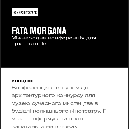
02 / ARCHITECTURE
FATA MORGANA
Міжнародна конференція для 
архітекторів
КОНЦЕПТ
Конференція є вступом до 
архітектурного конкурсу для 
музею сучасного мистецтва в 
будівлі колишнього кінотеатру. Її 
мета — сформувати поле 
запитань, а не готових 