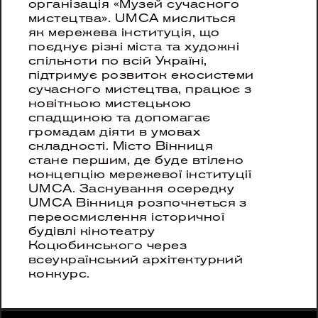
організація «Музей сучасного 
мистецтва». UMCA мислиться 
як мережева інституція, що 
поєднує різні міста та художні 
спільноти по всій Україні, 
підтримує розвиток екосистеми 
сучасного мистецтва, працює з 
новітньою мистецькою 
спадщиною та допомагає 
громадам діяти в умовах 
складності. Місто Вінниця 
стане першим, де буде втілено 
концепцію мережевої інституції 
UMCA. Заснування осередку 
UMCA Вінниця розпочнеться з 
переосмислення історичної 
будівлі кінотеатру 
Коцюбинського через 
всеукраїнський архітектурний 
конкурс.