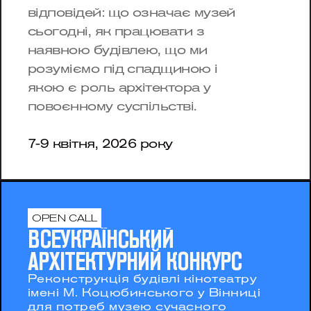
відповідей: що означає музей 
сьогодні, як працювати з 
наявною будівлею, що ми 
розуміємо під спадщиною і 
якою є роль архітектора у 
повоєнному суспільстві.
7-9 квітня, 2026 року
OPEN CALL
ВСЕУКРАЇНСЬКИЙ 
АРХІТЕКТУРНИЙ КОНКУРС 
Реконструкція будівлі кінотеатру 
імені М. Коцюбинського у Вінниці 
для потреб музею сучасного 