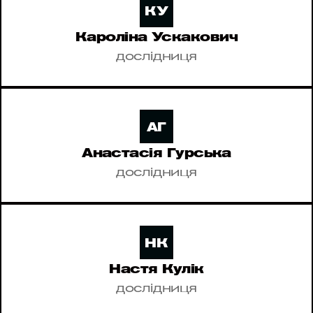
КУ
Кароліна Ускакович
дослідниця
АГ
Анастасія Гурська
дослідниця
НК
Настя Кулік
дослідниця