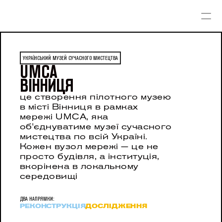
ПРО ПРОЄКТ
АРХІТЕКТУРНИЙ
УКРАЇНСЬКИЙ МУЗЕЙ СУЧАСНОГО МИСТЕЦТВА
UMCA
ДОСЛІДЖЕННЯ
ВІННИЦЯ
це створення пілотного музею 
в місті Вінниця в рамках 
мережі UMCA, яка 
об'єднуватиме музеї сучасного 
мистецтва по всій Україні. 
Кожен вузол мережі — це не 
просто будівля, а інституція, 
вкорінена в локальному 
середовищі
ДВА НАПРЯМКИ: 
РЕКОНСТРУКЦІЯ
ДОСЛІДЖЕННЯ