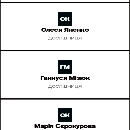
ОК
Олеся Яненко
дослідниця
ГМ
Ганнуся Мізюк
дослідниця
ОК
Марія Сєрокурова